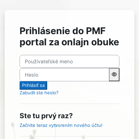
Preskočiť na hlavný obsah
Prihlásenie do PMF
portal za onlajn obuke
Používateľské meno
Heslo
Prihlásiť sa
Zabudli ste heslo?
Ste tu prvý raz?
Začnite teraz vytvorením nového účtu!